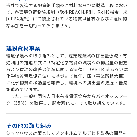
当社で製造する配管継手類の原材料ならびに製造工程におい
て、各環境負荷物質規制（欧州REACH規則、RoHS指令、米
国EPA規制）にて禁止されている物質は含有ならびに意図的
な添加を一切行っておりません。
建設資材事業
環境保護への取り組みとして、産業廃棄物の排出量低減・有
効利用の推進と共に「特定化学物質の環境への排出量の把握
および管理の改善の促進に関する法律」（PRTR 法あるいは
化学物質管理促進法）に基づいて毎年、国（事業所轄大臣）
に化学物質の移動量を報告し、環境への排出量の把握・低減
を進めています。
また、一般社団法人日本有機資源協会からバイオマスマー
ク（
35
％）を取得し、脱炭素化に向けて取り組んでいます。
その他の取り組み
シックハウス対策としてノンホルムアルデヒド製品の開発を