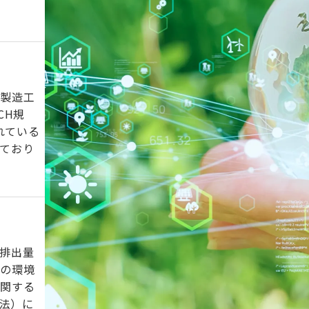
に製造工
CH規
れている
ており
排出量
質の環境
に関する
進法）に