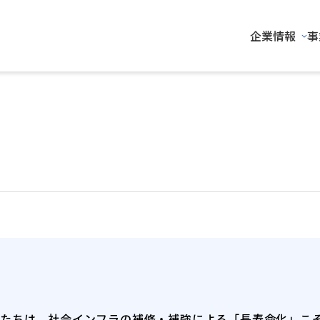
企業情報
事
の取組み
私たちは、社会インフラの補修・補強による「長寿命化」こ