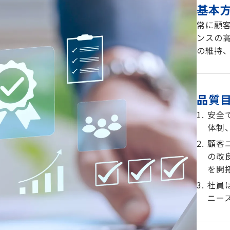
基本
常に顧
ンスの
の維持
品質
安全
体制
顧客
の改
を開
社員
ニー