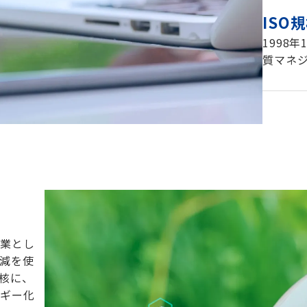
ISO
1998
質マネ
企業とし
減を使
核に、
ルギー化