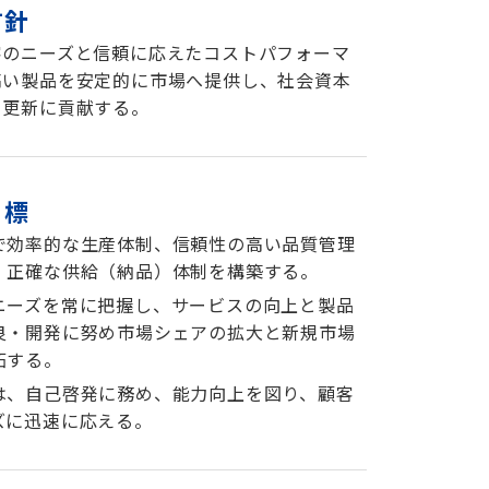
方針
客のニーズと信頼に応えたコストパフォーマ
高い製品を安定的に市場へ提供し、社会資本
、更新に貢献する。
目標
で効率的な生産体制、信頼性の高い品質管理
、正確な供給（納品）体制を構築する。
ニーズを常に把握し、サービスの向上と製品
良・開発に努め市場シェアの拡大と新規市場
拓する。
は、自己啓発に務め、能力向上を図り、顧客
ズに迅速に応える。