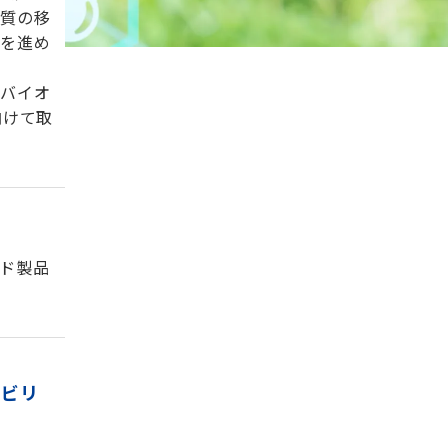
物質の移
減を進め
バイオ
向けて取
ド製品
ナビリ