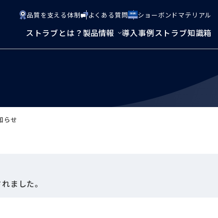
品質を支える体制
よくある質問
ショーボンドマテリアル
ストラブとは？
製品情報
導入事例
ストラブ知識箱
せ
知らせ
PDFファイルを新しいウィンドウで開きます
されました。